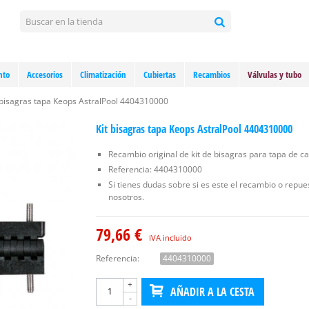
nto
Accesorios
Climatización
Cubiertas
Recambios
Válvulas y tubo
 bisagras tapa Keops AstralPool 4404310000
Kit bisagras tapa Keops AstralPool 4404310000
Recambio original de kit de bisagras para tapa de c
Referencia: 4404310000
Si tienes dudas sobre si es este el recambio o repu
nosotros.
79,66 €
IVA incluido
Referencia:
4404310000
+
AÑADIR A LA CESTA
-