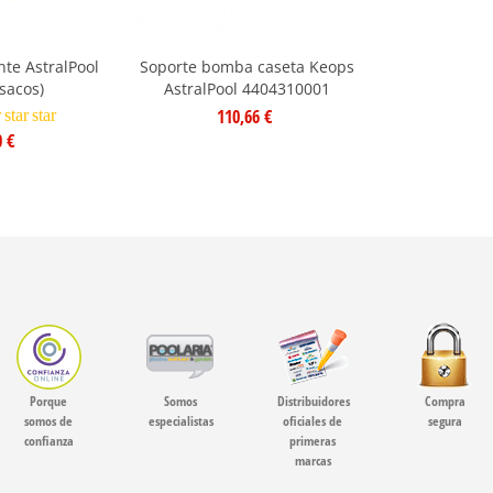
nte AstralPool
Soporte bomba caseta Keops
sacos)
AstralPool 4404310001
110,66 €
r
star
star
0 €
Porque
Somos
Distribuidores
Compra
somos de
especialistas
oficiales de
segura
confianza
primeras
marcas