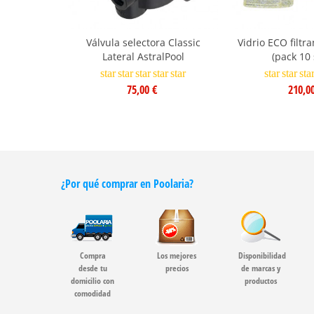
Válvula selectora Classic
Vidrio ECO filtra
Lateral AstralPool
(pack 10 
star
star
star
star
star
star
star
sta
75,00 €
210,0
¿Por qué comprar en Poolaria?
Compra
Los mejores
Disponibilidad
desde tu
precios
de marcas y
domicilio con
productos
comodidad