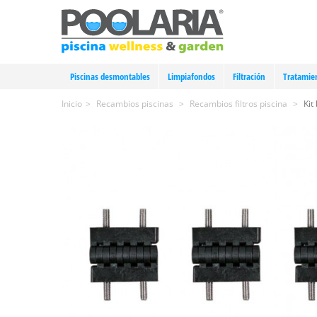
Piscinas desmontables
Limpiafondos
Filtración
Tratamie
Inicio
>
Recambios piscinas
>
Recambios filtros piscina
>
Kit