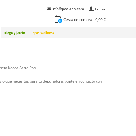
info@poolaria.com
Entrar
Cesta de compra
-
0,00 €
0
Riego y jardín
Spas Wellness
aseta Keops AstralPool.
esto que necesitas para tu depuradora, ponte en contacto con