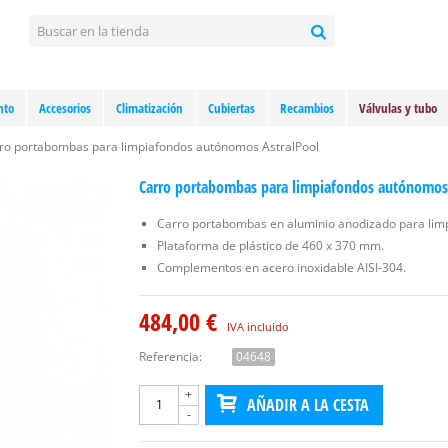
nto
Accesorios
Climatización
Cubiertas
Recambios
Válvulas y tubo
ro portabombas para limpiafondos autónomos AstralPool
Carro portabombas para limpiafondos autónomos
Carro portabombas en aluminio anodizado para lim
Plataforma de plástico de 460 x 370 mm.
Complementos en acero inoxidable AISI-304.
484,00 €
IVA incluido
Referencia:
04648
+
AÑADIR A LA CESTA
-