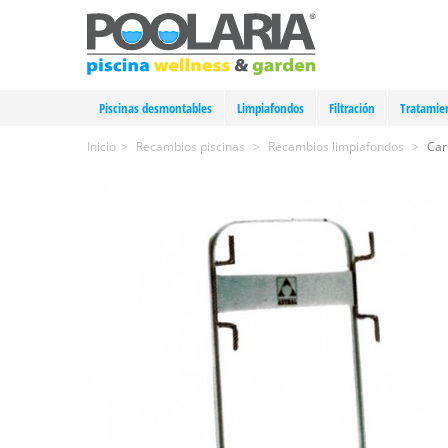
Piscinas desmontables
Limpiafondos
Filtración
Tratamie
Inicio
>
Recambios piscinas
>
Recambios limpiafondos
>
Car