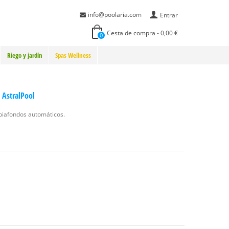
info@poolaria.com
Entrar
Cesta de compra
-
0,00 €
0
Riego y jardín
Spas Wellness
 AstralPool
piafondos automáticos.