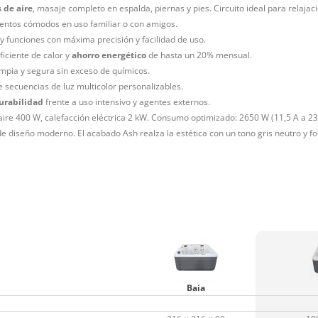
 de aire
, masaje completo en espalda, piernas y pies. Circuito ideal para relajaci
ntos cómodos en uso familiar o con amigos.
s y funciones con máxima precisión y facilidad de uso.
iciente de calor y
ahorro energético
de hasta un 20% mensual.
pia y segura sin exceso de químicos.
 secuencias de luz multicolor personalizables.
urabilidad
frente a uso intensivo y agentes externos.
ire 400 W, calefacción eléctrica 2 kW. Consumo optimizado: 2650 W (11,5 A a 23
 de diseño moderno. El acabado Ash realza la estética con un tono gris neutro y 
Baia