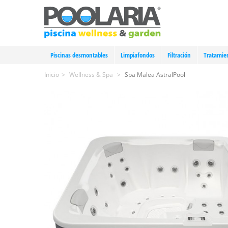
Piscinas desmontables
Limpiafondos
Filtración
Tratamie
Inicio
>
Wellness & Spa
>
Spa Malea AstralPool