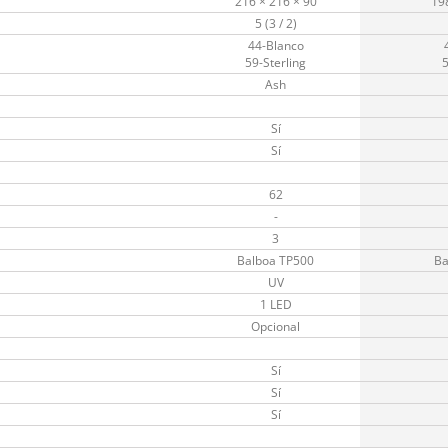
216 × 216 × 90
19
5 (3 / 2)
44-Blanco
59-Sterling
5
Ash
Sí
Sí
62
-
3
Balboa TP500
Ba
UV
1 LED
Opcional
Sí
Sí
Sí