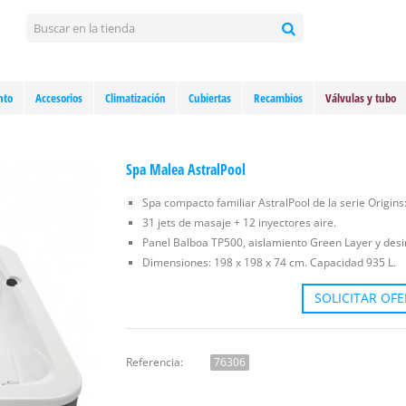
nto
Accesorios
Climatización
Cubiertas
Recambios
Válvulas y tubo
Spa Malea AstralPool
Spa compacto familiar AstralPool de la serie Origins
31 jets de masaje + 12 inyectores aire.
Panel Balboa TP500, aislamiento Green Layer y desin
Dimensiones: 198 x 198 x 74 cm. Capacidad 935 L.
SOLICITAR OF
Referencia:
76306