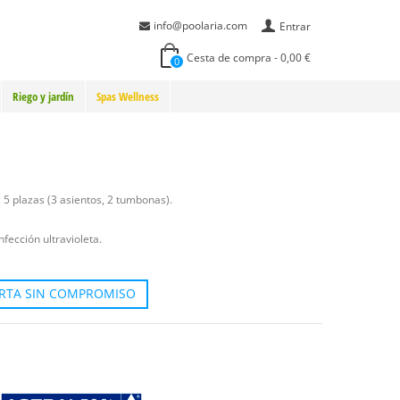
info@poolaria.com
Entrar
Cesta de compra
-
0,00 €
0
Riego y jardín
Spas Wellness
: 5 plazas (3 asientos, 2 tumbonas).
fección ultravioleta.
ERTA SIN COMPROMISO