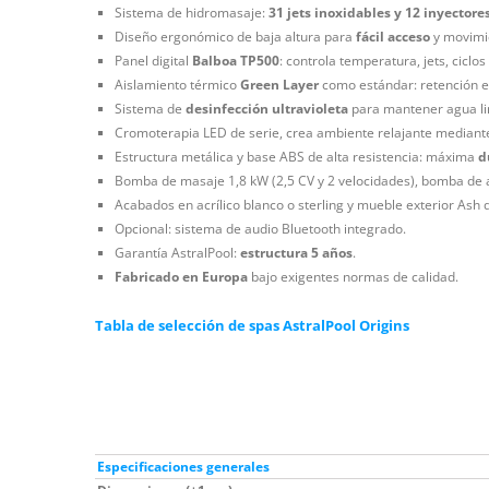
Sistema de hidromasaje:
31 jets inoxidables y 12 inyectores
Diseño ergonómico de baja altura para
fácil acceso
y movimie
Panel digital
Balboa TP500
: controla temperatura, jets, ciclo
Aislamiento térmico
Green Layer
como estándar: retención ef
Sistema de
desinfección ultravioleta
para mantener agua lim
Cromoterapia LED de serie, crea ambiente relajante mediante
Estructura metálica y base ABS de alta resistencia: máxima
d
Bomba de masaje 1,8 kW (2,5 CV y 2 velocidades), bomba de a
Acabados en acrílico blanco o sterling y mueble exterior Ash
Opcional: sistema de audio Bluetooth integrado.
Garantía AstralPool:
estructura 5 años
.
Fabricado en Europa
bajo exigentes normas de calidad.
Tabla de selección de spas AstralPool Origins
Especificaciones generales