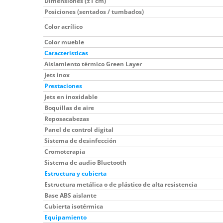
Dimensiones (±1 cm)
Posiciones (sentados / tumbados)
Color acrílico
Color mueble
Características
Aislamiento térmico Green Layer
Jets inox
Prestaciones
Jets en inoxidable
Boquillas de aire
Reposacabezas
Panel de control digital
Sistema de desinfección
Cromoterapia
Sistema de audio Bluetooth
Estructura y cubierta
Estructura metálica o de plástico de alta resistencia
Base ABS aislante
Cubierta isotérmica
Equipamiento