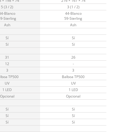
8 × 198 × 74
216 × 167 × 74
5 (3 / 2)
3 (1 / 2)
44-Blanco
44-Blanco
9-Sterling
59-Sterling
Ash
Ash
Sí
Sí
Sí
Sí
31
26
12
-
3
3
lboa TP500
Balboa TP500
UV
UV
1 LED
1 LED
Opcional
Opcional
Sí
Sí
Sí
Sí
Sí
Sí