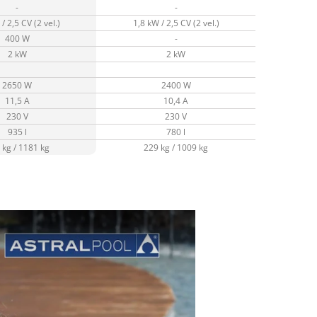
-
-
/ 2,5 CV (2 vel.)
1,8 kW / 2,5 CV (2 vel.)
400 W
-
2 kW
2 kW
2650 W
2400 W
11,5 A
10,4 A
230 V
230 V
935 l
780 l
 kg / 1181 kg
229 kg / 1009 kg