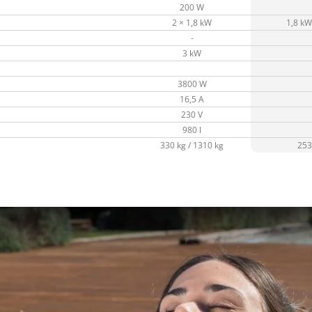
200 W
2 × 1,8 kW
1,8 kW 
-
3 kW
3800 W
16,5 A
230 V
980 l
330 kg / 1310 kg
253