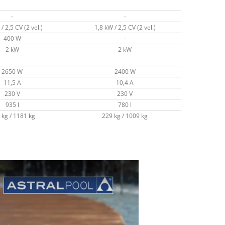
-
-
/ 2,5 CV (2 vel.)
1,8 kW / 2,5 CV (2 vel.)
400 W
-
2 kW
2 kW
2650 W
2400 W
11,5 A
10,4 A
230 V
230 V
935 l
780 l
 kg / 1181 kg
229 kg / 1009 kg