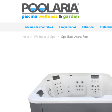
Piscinas desmontables
Limpiafondos
Filtración
Tratamie
Inicio
>
Wellness & Spa
>
Spa Baia AstralPool