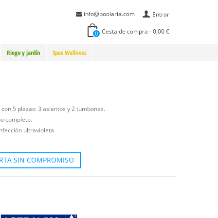
info@poolaria.com
Entrar
Cesta de compra
-
0,00 €
0
Riego y jardín
Spas Wellness
 con 5 plazas: 3 asientos y 2 tumbonas.
po completo.
fección ultravioleta.
ERTA SIN COMPROMISO