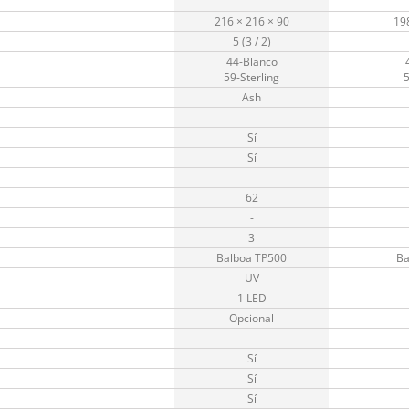
216 × 216 × 90
19
5 (3 / 2)
44-Blanco
59-Sterling
5
Ash
Sí
Sí
62
-
3
Balboa TP500
Ba
UV
1 LED
Opcional
Sí
Sí
Sí