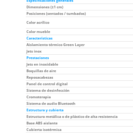
Especificaciones generales
Dimensiones (±1 cm)
Posiciones (sentados / tumbados)
Color acrílico
Color mueble
Características
Aislamiento térmico Green Layer
Jets inox
Prestaciones
Jets en inoxidable
Boquillas de aire
Reposacabezas
Panel de control digital
Sistema de desinfección
Cromoterapia
Sistema de audio Bluetooth
Estructura y cubierta
Estructura metálica o de plástico de alta resistencia
Base ABS aislante
Cubierta isotérmica