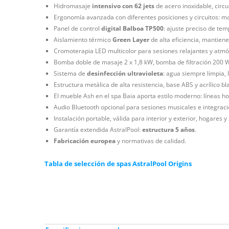
Hidromasaje
intensivo con 62 jets
de acero inoxidable, circ
Ergonomía avanzada con diferentes posiciones y circuitos: m
Panel de control
digital Balboa TP500
: ajuste preciso de te
Aislamiento térmico
Green Layer
de alta eficiencia, mantien
Cromoterapia LED multicolor para sesiones relajantes y atmó
Bomba doble de masaje 2 x 1,8 kW, bomba de filtración 200 W, 
Sistema de
desinfección ultravioleta
: agua siempre limpia, 
Estructura metálica de alta resistencia, base ABS y acrílico bla
El mueble Ash en el spa Baia aporta estilo moderno: líneas hor
Audio Bluetooth opcional para sesiones musicales e integraci
Instalación portable, válida para interior y exterior, hogares 
Garantía extendida AstralPool:
estructura 5 años
.
Fabricación europea
y normativas de calidad.
Tabla de selección de spas AstralPool Origins