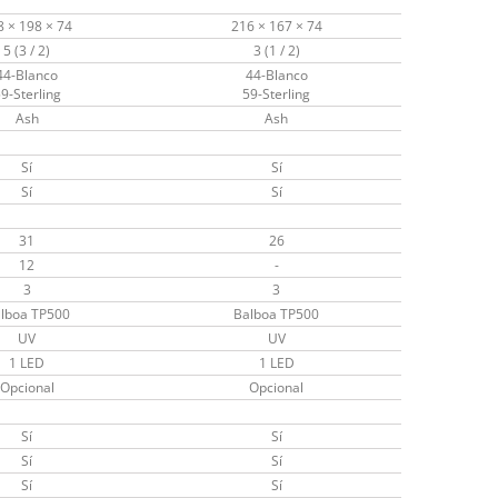
8 × 198 × 74
216 × 167 × 74
5 (3 / 2)
3 (1 / 2)
44-Blanco
44-Blanco
9-Sterling
59-Sterling
Ash
Ash
Sí
Sí
Sí
Sí
31
26
12
-
3
3
lboa TP500
Balboa TP500
UV
UV
1 LED
1 LED
Opcional
Opcional
Sí
Sí
Sí
Sí
Sí
Sí