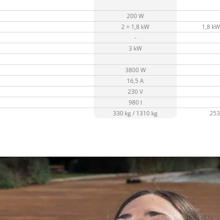
200 W
2 × 1,8 kW
1,8 kW 
-
3 kW
3800 W
16,5 A
230 V
980 l
330 kg / 1310 kg
253