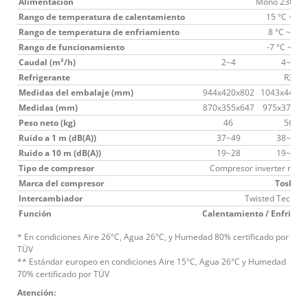
Alimentación
Mono 230 V/
Rango de temperatura de calentamiento
15 °C ~ 40
Rango de temperatura de enfriamiento
8 °C ~ 28 
Rango de funcionamiento
-7 °C ~ 43 
Caudal (m³/h)
2~4
4~6
Refrigerante
R32
Medidas del embalaje (mm)
944x420x802
1043x440x8
Medidas (mm)
870x355x647
975x376x6
Peso neto (kg)
46
56
Ruido a 1 m (dB(A))
37~49
38~50
Ruido a 10 m (dB(A))
19~28
19~29
Tipo de compresor
Compresor inverter rotat
Marca del compresor
Toshiba
©
Intercambiador
Twisted Tech
de
Función
Calentamiento / Enfriami
* En condiciones Aire 26°C, Agua 26°C, y Humedad 80% certificado por
TÜV
** Estándar europeo en condiciones Aire 15°C, Agua 26°C y Humedad
70% certificado por TÜV
Atención: