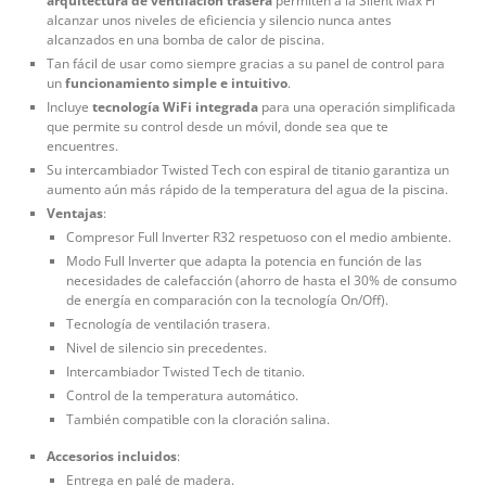
arquitectura de ventilación trasera
permiten a la Silent Max Fi
alcanzar unos niveles de eficiencia y silencio nunca antes
alcanzados en una bomba de calor de piscina.
Tan fácil de usar como siempre gracias a su panel de control para
un
funcionamiento simple e intuitivo
.
Incluye
tecnología WiFi integrada
para una operación simplificada
que permite su control desde un móvil, donde sea que te
encuentres.
Su intercambiador Twisted Tech con espiral de titanio garantiza un
aumento aún más rápido de la temperatura del agua de la piscina.
Ventajas
:
Compresor Full Inverter R32 respetuoso con el medio ambiente.
Modo Full Inverter que adapta la potencia en función de las
necesidades de calefacción (ahorro de hasta el 30% de consumo
de energía en comparación con la tecnología On/Off).
Tecnología de ventilación trasera.
Nivel de silencio sin precedentes.
Intercambiador Twisted Tech de titanio.
Control de la temperatura automático.
También compatible con la cloración salina.
Accesorios incluidos
:
Entrega en palé de madera.