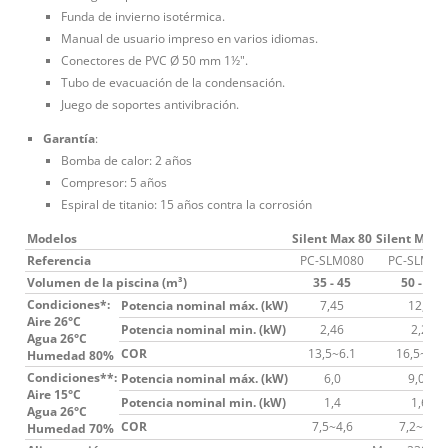
Funda de invierno isotérmica.
Manual de usuario impreso en varios idiomas.
Conectores de PVC Ø 50 mm 1½".
Tubo de evacuación de la condensación.
Juego de soportes antivibración.
Garantía
:
Bomba de calor: 2 años
Compresor: 5 años
Espiral de titanio: 15 años contra la corrosión
Modelos
Silent Max 80
Silent Max 
Referencia
PC-SLM080
PC-SLM12
Volumen de la piscina (m³)
35 - 45
50 - 65
Condiciones*:
Potencia nominal máx. (kW)
7,45
12,3
Aire 26°C
Potencia nominal min. (kW)
2,46
2,2
Agua 26°C
COR
13,5~6.1
16,5~6,4
Humedad 80%
Condiciones**:
Potencia nominal máx. (kW)
6,0
9,05
Aire 15°C
Potencia nominal min. (kW)
1,4
1,6
Agua 26°C
COR
7,5~4,6
7,2~4,7
Humedad 70%