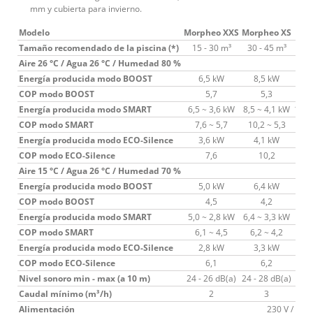
mm y cubierta para invierno.
Modelo
Morpheo XXS
Morpheo XS
Mor
Tamaño recomendado de la piscina (*)
15 - 30 m³
30 - 45 m³
45 
Aire 26 °C / Agua 26 °C / Humedad 80 %
Energía producida modo BOOST
6,5 kW
8,5 kW
1
COP modo BOOST
5,7
5,3
Energía producida modo SMART
6,5 ~ 3,6 kW
8,5 ~ 4,1 kW
10,2
COP modo SMART
7,6 ~ 5,7
10,2 ~ 5,3
9,
Energía producida modo ECO-Silence
3,6 kW
4,1 kW
5
COP modo ECO-Silence
7,6
10,2
Aire 15 °C / Agua 26 °C / Humedad 70 %
Energía producida modo BOOST
5,0 kW
6,4 kW
7
COP modo BOOST
4,5
4,2
Energía producida modo SMART
5,0 ~ 2,8 kW
6,4 ~ 3,3 kW
7,7 
COP modo SMART
6,1 ~ 4,5
6,2 ~ 4,2
6,
Energía producida modo ECO-Silence
2,8 kW
3,3 kW
4
COP modo ECO-Silence
6,1
6,2
Nivel sonoro min - max (a 10 m)
24 - 26 dB(a)
24 - 28 dB(a)
28 -
Caudal mínimo (m³/h)
2
3
Alimentación
230 V / 50 