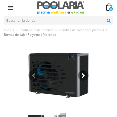
0
Inicio
>
Climatización de piscinas
>
Bombas de calor para piscinas
>
Bomba de calor Polytropic Morpheo