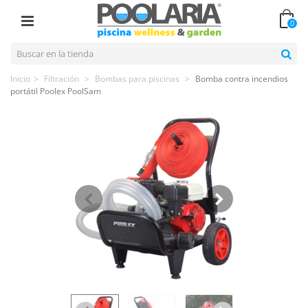
0
Inicio
>
Filtración
>
Bombas para piscinas
>
Bomba contra incendios
portátil Poolex PoolSam