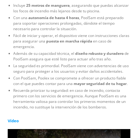
Incluye
25 metros de manguera
, asegurando que puedas alcanzar
los focos de incendio más lejanos desde tu piscina.
Con una
autonomía de hasta 4 horas
, PoolSam está preparado
para soportar operaciones prolongadas, dándote el tiempo
necesario para controlar la situación.
Fácil de iniciar y operar, el dispositivo viene con instrucciones claras
para asegurar una
puesta en marcha rápida
en caso de
emergencia.
Además de su capacidad técnica, el
diseño robusto y duradero
de
PoolSam asegura que esté listo para actuar año tras año.
La seguridad es primordial. PoolSam viene con advertencias de uso
seguro para proteger a los usuarios y evitar daños accidentales.
Con PoolSam, Poolex se compromete a ofrecer un producto fiable
con el que puedes contar para una
mayor seguridad de tu hogar
.
Recuerda priorizar tu seguridad: en caso de incendio, contacta
primero con los servicios de emergencia. Aunque PoolSam es una
herramienta valiosa para controlar los primeros momentos de un
incendio, no sustituye la intervención de los bomberos.
Vídeo